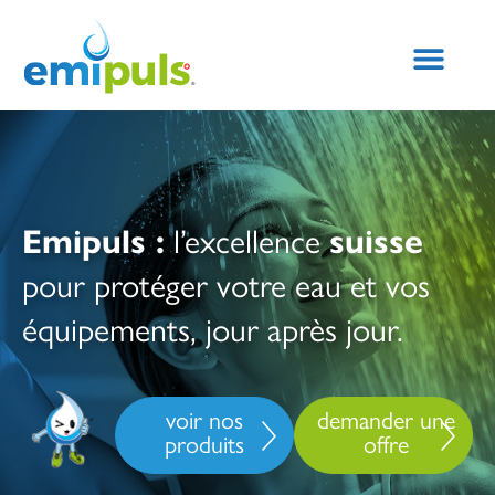
Emipuls :
l’excellence
suisse
pour protéger votre eau et vos
équipements, jour après jour.
voir nos
demander une
produits
offre