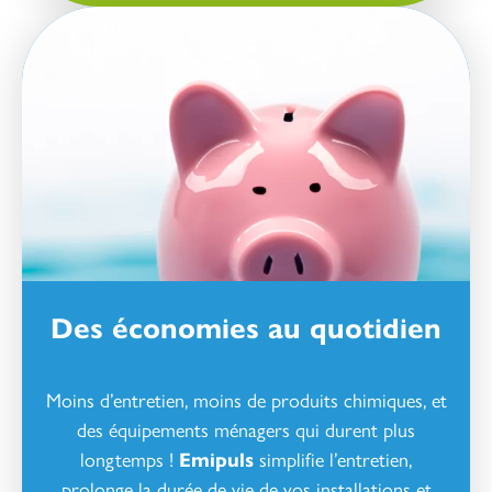
Des économies au quotidien
Moins d’entretien, moins de produits chimiques, et
des équipements ménagers qui durent plus
longtemps !
Emipuls
simplifie l’entretien,
prolonge la durée de vie de vos installations et